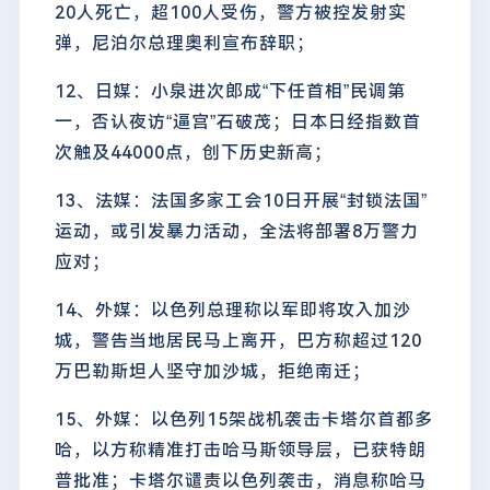
20人死亡，超100人受伤，警方被控发射实
弹，尼泊尔总理奥利宣布辞职；
12、日媒：小泉进次郎成“下任首相”民调第
一，否认夜访“逼宫”石破茂；日本日经指数首
次触及44000点，创下历史新高；
13、法媒：法国多家工会10日开展“封锁法国”
运动，或引发暴力活动，全法将部署8万警力
应对；
14、外媒：以色列总理称以军即将攻入加沙
城，警告当地居民马上离开，巴方称超过120
万巴勒斯坦人坚守加沙城，拒绝南迁；
15、外媒：以色列15架战机袭击卡塔尔首都多
哈，以方称精准打击哈马斯领导层，已获特朗
普批准；卡塔尔谴责以色列袭击，消息称哈马